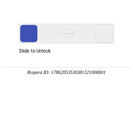
首页
关于我们
产品中心
污水处理药剂
高分子凝集剂
阳离子絮凝剂
阴离子絮凝剂
非离子絮凝剂
重金属捕集剂
造纸工业助剂
漆雾凝聚剂AB剂
工业污水破乳药剂
工业污
水脱色剂
新闻中心
首页
帮助中心
常见问题
行业资讯
企业新闻
污水选型
销售范围
合作伙伴
联系我们
关于我们
产品中心
产品中心
Products Center