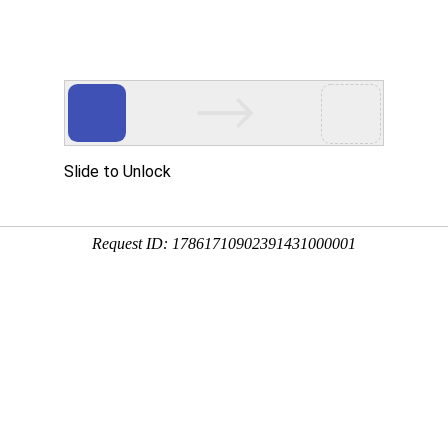
重金属捕集剂
造纸工业助剂
漆雾凝聚剂AB剂
工业污水破乳药剂
工业污水