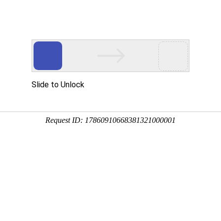
重金属捕集剂
造纸工业助剂
漆雾凝聚剂AB剂
工业污水破乳药剂
工业污水