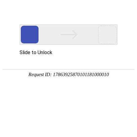
首页
首页
关于我们
产品中心
污水处理药剂
高分子凝集剂
阳离子絮凝剂
阴离子絮凝剂
非离子絮凝剂
重金属捕集剂
造纸工业助剂
漆雾凝聚剂AB剂
工业污水破乳药剂
工业污
水脱色剂
新闻中心
帮助中心
常见问题
行业资讯
企业新闻
关于我们
污水选型
销售范围
合作伙伴
联系我们
产品中心