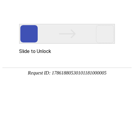
首页
关于我们
产品中心
污水处理药剂
高分子凝集剂
阳离子絮凝剂
阴离子絮凝剂
非离子絮凝剂
重金属捕集剂
造纸工业助剂
漆雾凝聚剂AB剂
工业污水破乳药剂
工业污
水脱色剂
首页
新闻中心
帮助中心
常见问题
行业资讯
企业新闻
污水选型
销售范围
合作伙伴
联系我们
关于我们
产品中心
产品中心
Products Center