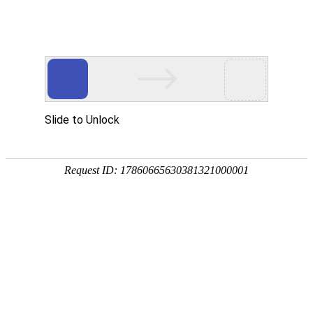
首页
首页
关于我们
产品中心
污水处理药剂
高分子凝集剂
阳离子絮凝剂
阴离子絮凝剂
非离子絮凝剂
重金属捕集剂
造纸工业助剂
漆雾凝聚剂AB剂
工业污水破乳药剂
工业污
水脱色剂
新闻中心
帮助中心
常见问题
行业资讯
企业新闻
关于我们
污水选型
销售范围
合作伙伴
联系我们
产品中心